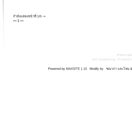
กำลังแสดงหน้าที่
1/0
->
<<
1
>>
สำนักงานส่
283 ถนนศุขประยูร ตำบลหน้าเม
Powered by
MAXSITE 1.10
Modify by ชณาภา และไหม & 