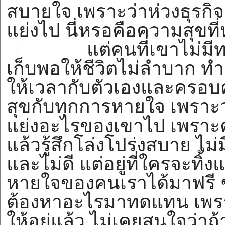
สบายใจ เพราะว่าห่วงธุรกิจ
แย่งไป นี่หรอคือความสุขที่ห
แต่คนที่เขาไม่มีทรัพย
เก็บพอให้ชีวิตไม่ลำบาก ทำง
ให้เวลากับตัวเองและครอบค
สุขกับทุกการหายใจ เพราะว
แย่งอะไรของเขาไป เพราะค
แล้วรู้สึกโล่งโปร่งสบาย ไม่
และไม่ดี แต่อยู่ที่ใครจะทิ้ง
หายใจของคนเราได้มาฟรี ๆ 
ต้องหาอะไรมาทดแทน เพราะ
ให้อยู่แล้ว ไม่เคยสนใจว่าถ้