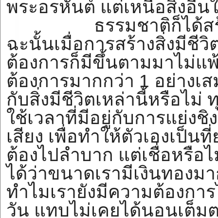
พระอรหันต์ แต่เหนือสิ่งอื่น
ธรรมชาติก็ได้สร้างสิ่งม
ฉะนั้นเมื่อการสร้างสิ่งมีชี
ต้องการก็มีขึ้นตามมาไม่แ
ต้องการมากกว่า 1 อย่างเส
กับสิ่งมีชีวิตเหล่านี้หรือไม่
ใช้เวลาที่มีอยู่กับการแย่งชิ
เสียง เพื่อทำให้ตัวเองเป็นท
ต้องไปลำบาก แต่เชื่อหรือไม
ได้ว่าขนาดเรามีเงินทองมาก
ทำไมเรายังมีความต้องการไ
วัน แทบไม่เคยได้นอนเต็มตา