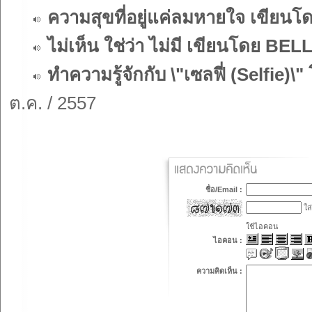
ความสุขที่อยู่แค่ลมหายใจ เขี
ไม่เห็น ใช่ว่า ไม่มี เขียนโดย B
ทำความรู้จักกับ \"เซลฟี่ (Selfie)\"
ต.ค. / 2557
ชื่อ/Email :
ใส่
ใช้ไอคอน
ไอคอน :
ความคิดเห็น :