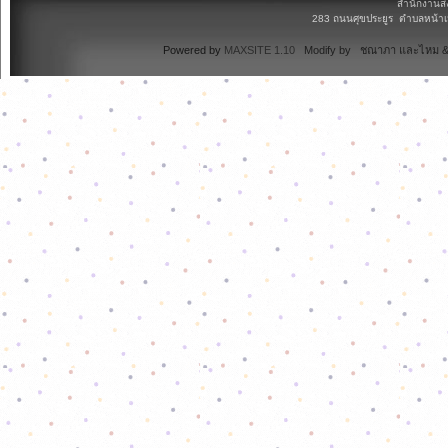
สำนักงานส่
283 ถนนศุขประยูร ตำบลหน้าเม
Powered by
MAXSITE 1.10
Modify by ชณาภา และไหม & 