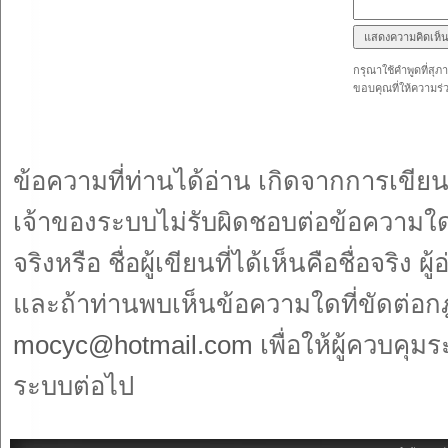
กรุณาใช้คำพูดที่สุภ
ขอบคุณที่ให้ความร่
ข้อความที่ท่านได้อ่าน เกิดจากการเข
เจ้าของระบบไม่รับผิดชอบต่อข้อความใดๆ
จริงหรือ ชื่อผู้เขียนที่ได้เห็นคือชื่อจ
และถ้าท่านพบเห็นข้อความใดที่ขัดต่อ
mocyc@hotmail.com
เพื่อให้ผู้ควบค
ระบบต่อไป