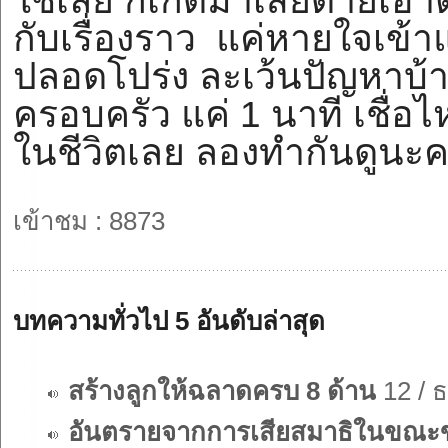
ใช้เลย ก็เกิดมาเสียดายเ
กับเรื่องราว แค่หายใจเข
ปลอดโปร่ง ละเว้นปัญหาบ้า
ครอบครัว แค่ 1 นาที เชื่อไ
ในชีวิตเลย ลองทำกันดูนะ
เข้าชม : 8873
บทความทั่วไป 5 อันดับล่าสุด
สร้างลูกให้ฉลาดครบ 8 ด้าน
12 / ธ
อันตรายจากการเสียสมาธิในขณะขั