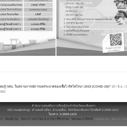
ยนรู้ กศน. ในสถานการณ์การแพร่ระบาดของเชื้อไวรัสโคโรนา 2019 (COVID-19)\"
20 / มิ.ย. /
 2563
สำนักงานส่งเสริมการเรียนรู้ประจำจังหวัดฉะเชิงเทรา
283 ถนนศุขประยูร ตำบลหน้าเมือง อำเภอเมือง จังหวัดฉะเชิงเทราโทรศัพท์ 0-3898-1622
โทรสาร 0-3898-1620
.10
Modify by ชณาภา และไหม & อารยา ศิริบรรจง Version 2.05HD
Update by ชณาภา และ