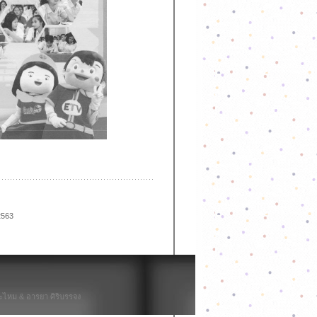
 2563
ไหม & อารยา ศิริบรรจง