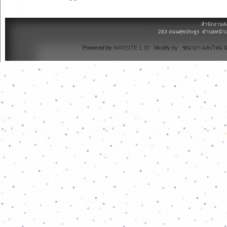
สำนักงานส่
283 ถนนศุขประยูร ตำบลหน้าเม
Powered by
MAXSITE 1.10
Modify by ชณาภา และไหม & 