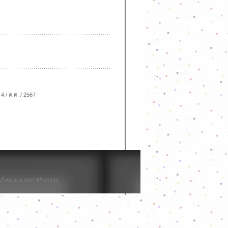
4 / ต.ค. / 2567
ไหม & อารยา ศิริบรรจง