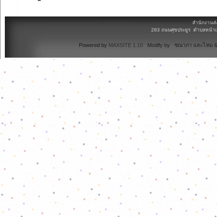
สำนักงานส่
283 ถนนศุขประยูร ตำบลหน้าเม
Powered by
MAXSITE 1.10
Modify by ชณาภา และไหม & 