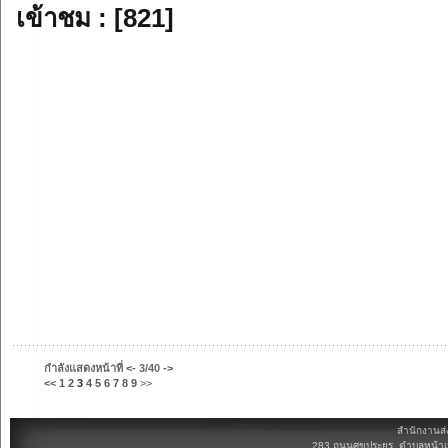
เข้าชม : [821]
กำลังแสดงหน้าที่
<-
3/40
->
<<
1
2
3
4
5
6
7
8
9
>>
สำนักงานส่
283 ถนนศุขประยูร ตำบลหน้าเม