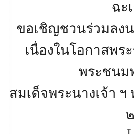
ฉะเ
ขอเชิญชวนร่วมลง
เนื่องในโอกาสพร
พระชนมพ
สมเด็จพระนางเจ้า ฯ 
L