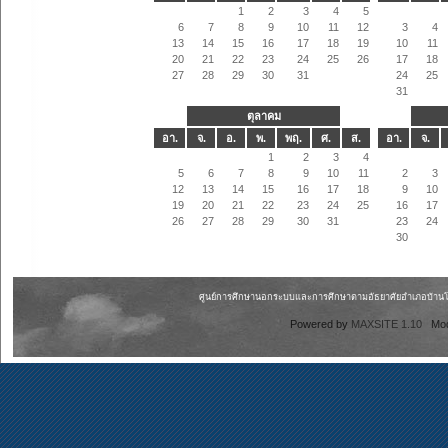
1
2
3
4
5
6
7
8
9
10
11
12
3
4
13
14
15
16
17
18
19
10
11
20
21
22
23
24
25
26
17
18
27
28
29
30
31
24
25
31
ตุลาคม
อา.
จ.
อ.
พ.
พฤ.
ศ.
ส.
อา.
จ.
1
2
3
4
5
6
7
8
9
10
11
2
3
12
13
14
15
16
17
18
9
10
19
20
21
22
23
24
25
16
17
26
27
28
29
30
31
23
24
30
ศูนย์การศึกษานอกระบบและการศึกษาตามอัธยาศัยอำเภอบ้านโพธิ
Powered by
MAXSITE 1.10
Mo