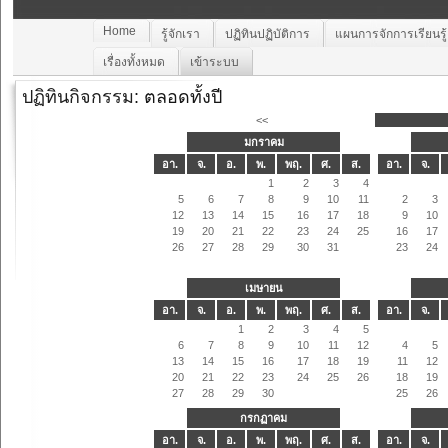
Home
รู้จักเรา
ปฏิทินปฏิบัติการ
แผนการจักการเรียนรู
เรื่องทั้งหมด
เข้าระบบ
ปฏิทินกิจกรรม
: ตลอดทั้งปี
<<
มกราคม
อา.
จ.
อ.
พ.
พฤ.
ศ.
ส.
อา.
จ.
1
2
3
4
5
6
7
8
9
10
11
2
3
12
13
14
15
16
17
18
9
10
19
20
21
22
23
24
25
16
17
26
27
28
29
30
31
23
24
เมษายน
อา.
จ.
อ.
พ.
พฤ.
ศ.
ส.
อา.
จ.
1
2
3
4
5
6
7
8
9
10
11
12
4
5
13
14
15
16
17
18
19
11
12
20
21
22
23
24
25
26
18
19
27
28
29
30
25
26
กรกฏาคม
อา.
จ.
อ.
พ.
พฤ.
ศ.
ส.
อา.
จ.