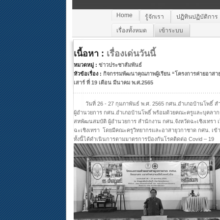
Home
รู้จักเรา
ปฏิทินปฏิบัติการ
เรื่องทั้งหมด
เข้าระบบ
เนื้อหา :
เรื่องเด่นวันนี้
หมวดหมู่ :
ข่าวประชาสัมพันธ์
หัวข้อเรื่อง :
กิจกรรมพัฒนาคุณภาพผู้เรียน “โครงการค่ายอาสา
เสาร์ ที่ 19 เดือน มีนาคม พ.ศ.2565
วันที่ 26 - 27 กุมภาพันธ์ พ.ศ. 2565 กศน.อำเภอบ้านโพธิ์ สำน
ผู้อำนวยการ กศน.อำเภอบ้านโพธิ์ พร้อมด้วยคณะครูและบุคลากร
สหพัฒนสมบัติ ผู้อำนวยการ สำนักงาน กศน.จังหวัดฉะเชิงเทรา เป็
ฉะเชิงเทรา โดยมีคณะครูวิทยากรและอาสายุวกาชาด กศน. เข
ทั้งนี้ได้ดำเนินการตามมาตรการป้องกันโรคติดต่อ Covid – 19