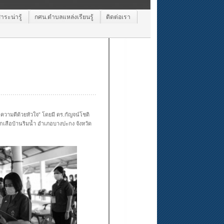
ระน่ารู้
กศน.ตำบลแหล่งเรียนรู้
ติดต่อเรา
ามดีด้วยหัวใจ” โดยมี ดร.กัญจน์โชติ
ูกเสือบ้านริมน้ำ อำเภอบางปะกง จังหวัด