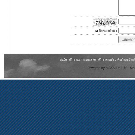
ชื่อของท่าน :
ศูนย์การศึกษานอกระบบและการศึกษาตามอัธยาศัยอำเภอบ้านโพธิ
Powered by
MAXSITE 1.10
Mo