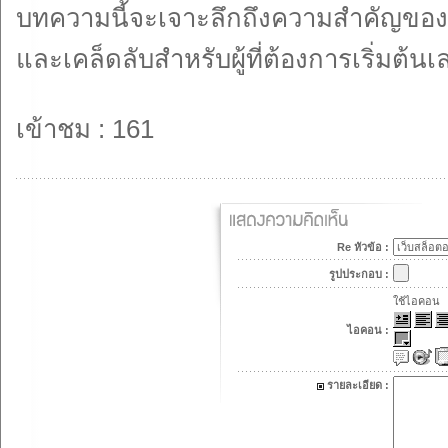
บทความนี้จะเจาะลึกถึงความสำคัญของเ
และเคล็ดลับสำหรับผู้ที่ต้องการเริ่มต้น
เข้าชม : 161
Re หัวข้อ :
รูปประกอบ :
ใช้ไอคอน
ไอคอน :
รายละเอียด :