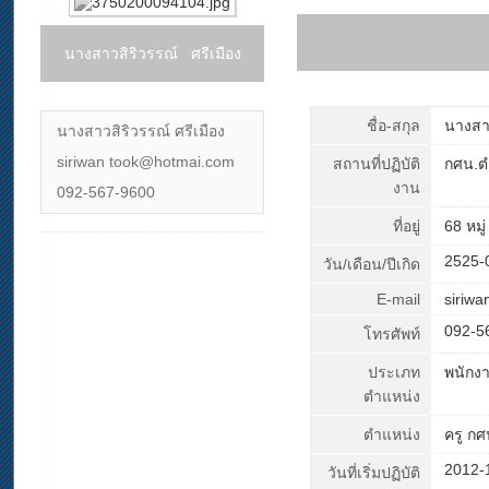
นางสาวสิริวรรณ์ ศรีเมือง
ชื่อ-สกุล
นางสาว
นางสาวสิริวรรณ์ ศรีเมือง
siriwan took@hotmai.com
สถานที่ปฏิบัติ
กศน.ต
งาน
092-567-9600
ที่อยู่
68 หมู
2525-
วัน/เดือน/ปีเกิด
E-mail
siriw
092-5
โทรศัพท์
ประเภท
พนักง
ตำแหน่ง
ตำแหน่ง
ครู ก
2012-
วันที่เริ่มปฏิบัติ