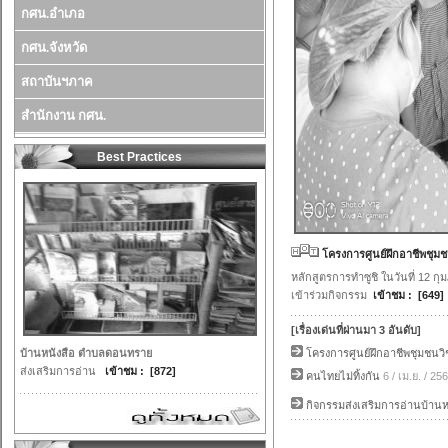
กศน.อำเภอ
กศน.จังหวัด
สถาบันฯภาค
สำนักงาน กศน.
Best Practices
โครงการศูนย์ฝึกอาชีพชุมช
หลักสูตรการทำซูชิ ในวันที่ 12
เข้าร่วมกิจกรรม
เข้าชม : [649]
[เรื่องเด่นที่ผ่านมา 3 อันดับ]
บ้านหนังสือ ตำบลดอนทราย
โครงการศูนย์ฝึกอาชีพชุมชนวิ
ส่งเสริมการอ่าน
เข้าชม : [872]
คนไทยไม่ทิ้งกัน
6 / เม.ย. / 25
กิจกรรมส่งเสริมการอ่านบ้านห