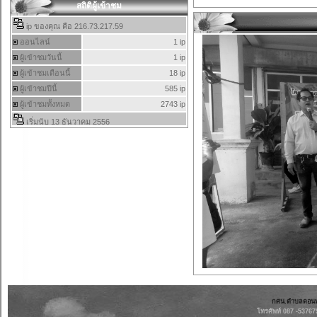
สถิติผู้เข้าชม
กศน.ตำบลดอนทรา
โทรศัพท์ 087 -53767