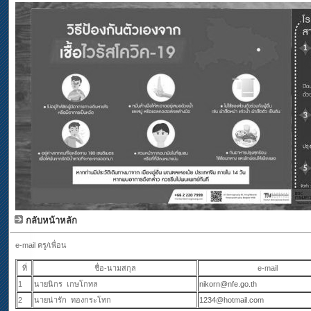
กลับหน้าหลัก
e-mail ครู/เพื่อน
ที่
ชื่อ-นามสกุล
e-mail
1
นายนิกร เกษโกทล
nikorn@nfe.go.th
2
นายน่ารัก ทองกระโทก
1234@hotmail.com