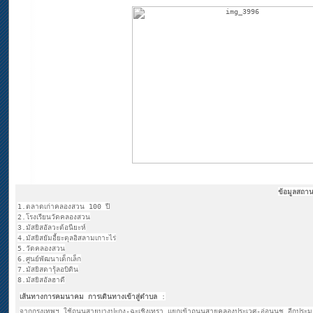
ข้อมูลสถา
1.ตลาดเก่าคลองสวน 100 ปี
2.โรงเรียนวัดคลองสวน
3.มัสยิสอัลวะต้อนียะห์
4.มัสยิสยัมอี้ยะตุลอิสลามเกาะไร่
5.วัดคลองสวน
6.ศูนย์พัฒนาเด็กเล็ก
7.มัสยิสดารุ้ลอบิดิน
8.มัสยิสอัลฮาดี
เส้นทางการคมนาคม การเดินทางเข้าสู่ตำบล
:
จากกรุงเทพฯ ใช้ถนนสายบางปะกง-ฉะเชิงเทรา แยกเข้าถนนสายคลองประเวศ-อ่อนนุช อีกประ