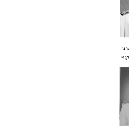
นาง
ครู