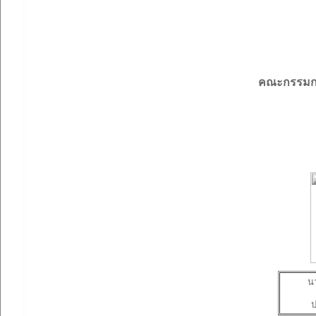
คณะกรรมก
นา