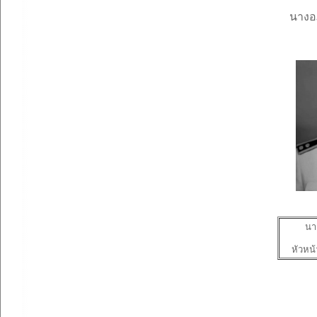
นางอภ
นาย
หัวหน