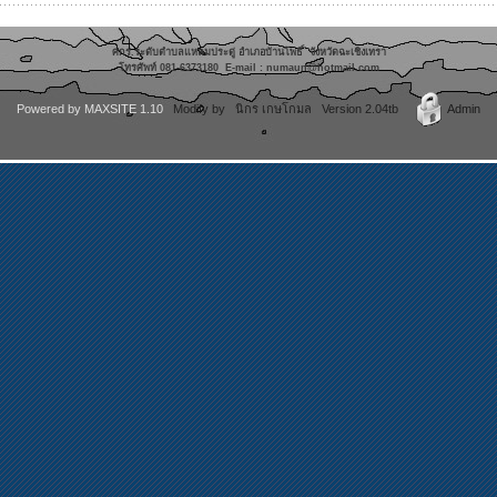
ศกร.ระดับตำบลแหลมประดู่ อำเภอบ้านโพธิ์ จังหวัดฉะเชิงเทรา
โทรศัพท์ 081-6373180 E-mail : numaun
@hotmail.co
m
Powered by
MAXSITE 1.10
Modify by นิกร เกษโกมล Version 2.04tb
Admin