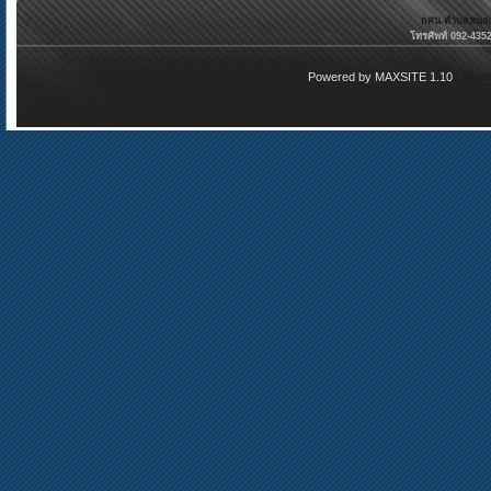
กศน.ตำบลหนองบั
โทรศัพท์ 092-435
Powered by
MAXSITE 1.10
Modi