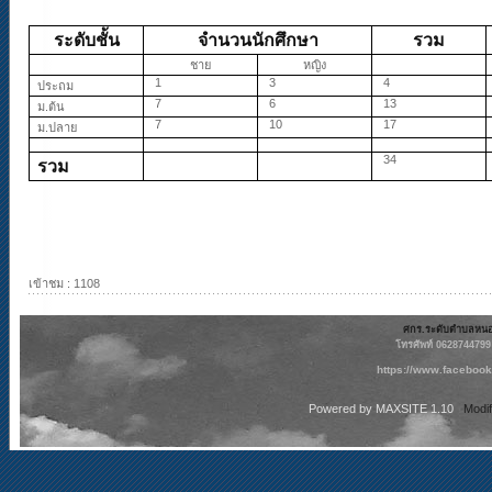
ระดับชั้น
จำนวนนักศึกษา
รวม
ชาย
หญิง
1
3
4
ประถม
7
6
13
ม.ต้น
7
10
17
ม.ปลาย
34
รวม
เข้าชม : 1108
ศกร.ระดับตำบลหนองต
โทรศัพท์ 062874479
https://www.faceboo
Powered by
MAXSITE 1.10
Modi