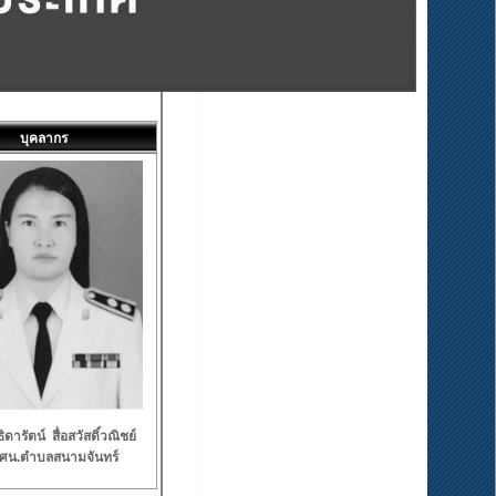
บุคลากร
ดารัตน์ สื่อสวัสดิ์วณิชย์
กศน.ตำบลสนามจันทร์