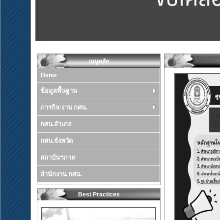
เมนูหลัก
Home
ข้อมูลพื้นฐาน
ภารกิจ/งาน กศน.
กศน.อำเภอ
กศน.จังหวัด
สถาบันฯภาค
สำนักงาน กศน.
Best Practices