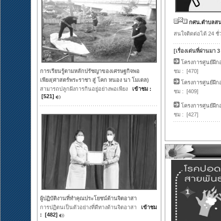
กศน.ตำบลสนาม
สนใจติดต่อได้ 24 ชั
[เรื่องเด่นที่ผ่านมา 3
โครงการศูนย์ฝึก
การเรียนรู้ตามหลักปรัชญาของเศรษฐกิจพอ
ชม : [470]
เพียง(ศาสตร์พระราชา สู่ โคก หนอง นา โมเดล)
โครงการศูนย์ฝึก
สามารถปลูกฝังการกินอยู่อย่างพอเพียง
เข้าชม :
ชม : [409]
[521]
โครงการศูนย์ฝึก
ชม : [427]
ผู้ปฏิบัติงานที่ทำคุณประโยชน์ด้านจิตอาสา
การปฏิตนเป็นตัวอย่างที่ดีทางด้านจิตอาสา
เข้าชม
: [482]