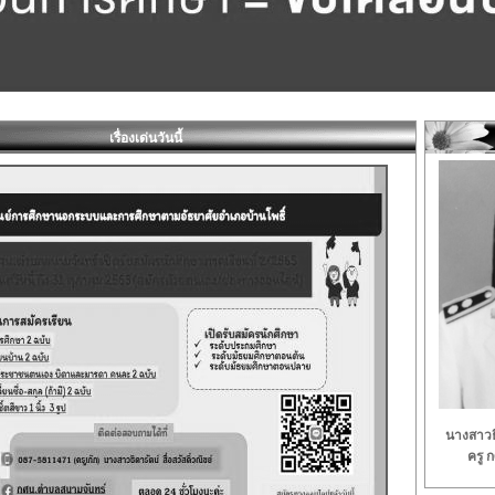
เรื่องเด่นวันนี้
นางสาวธิ
ครู 