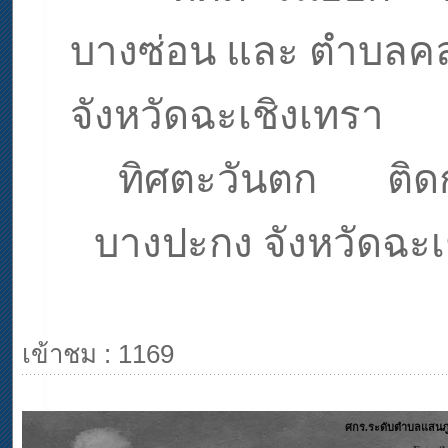
บางซ่อน และ ตำบลคล
จังหวัดฉะเชิงเทรา
ทิศตะวันตก ติดก
บางปะกง จังหวัดฉะเ
เข้าชม : 1169
ศกร.ระดับตำบลแสนภูด