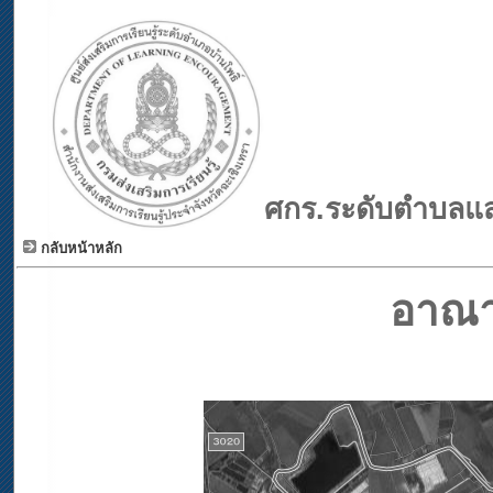
ศก
ร.ระดับตำบลแส
กลับหน้าหลัก
อาณา