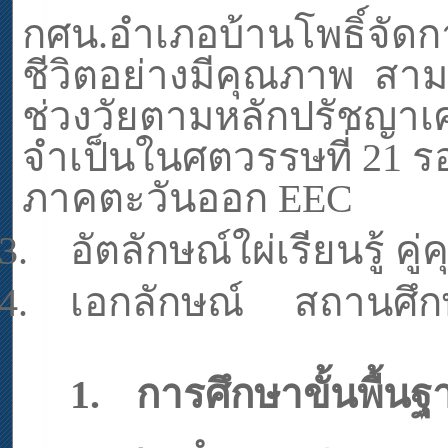
กศน.อำเภอบ้านโพธิ์จัด
ชีวิตอย่างมีคุณภาพ
สาม
ช่วงวัยตามหลักปรัชญาเศร
จำเป็นในศตวรรษที่
21
ร
ภาคตะวันออก
EEC
3.
อัตลักษณ์ใผ่เรียนรู้ ค
4.
เอกลักษณ์
สถานศึก
1.
การศึกษาขั้นพื้นฐ