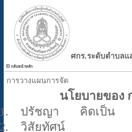
ศก
ร.ระดับตำบลแส
กลับหน้าหลัก
การวางแผนการจัด
นโยบายของ 
1.
ปรัชญา
คิดเป็น
2.
วิสัยทัศน์