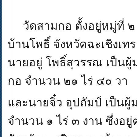
วัดสามกอ ตั้งอยู่หมู่ที
บ้านโพธิ์ จังหวัดฉะเชิงเทร
นายอยู่ โพธิ์สุวรรณ เป็นผู
กอ จำนวน ๒๑ ไร่ ๔๐ วา
และนายจิ๋ว อุปถัมป์ เป็นผู
จำนวน ๑ ไร่ ๓ งาน ซึ่งอยู