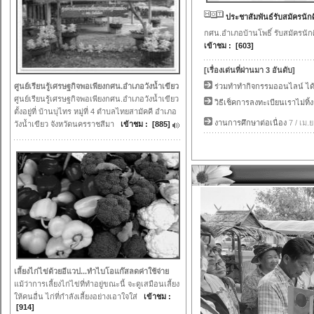
ประชาสัมพันธ์รับสมัครนั
กศน.อำเภอบ้านโพธิ์ รับสมัครนัก
เข้าชม : [603]
[เรื่องเด่นที่ผ่านมา 3 อันดับ]
ศูนย์เรียนรู้เศรษฐกิจพอเพียงกศน.อำเภอวังน้ำเขียว
ร่วมทำทำกิจกรรมออนไลน์ ได้ที
ศูนย์เรียนรู้เศรษฐกิจพอเพียงกศน.อำเภอวังน้ำเขียว
วิธีเช็คการลงทะเบียนเราไม่ทิ้ง
ตั้งอยู่ที่ บ้านบุไทร หมู่ที่ 4 ตำบลไทยสามัคคี อำเภอ
งานการศึกษาต่อเนื่อง
7 / เม.ย
วังน้ำเขียว จังหวัดนครราชสีมา
เข้าชม : [885]
เลี้ยงไก่ไข่ด้วยอีแวป...ทำไบโอแก๊สลดค่าใช้จ่าย
แม้ว่าการเลี้ยงไก่ไข่ที่ทำอยู่ขณะนี้ จะดูเสมือนเลี้ยง
ให้คนอื่น ไก่ที่กำลังเลี้ยงอย่างเอาใจใส่
เข้าชม :
[914]