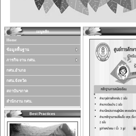
เมนูหลัก
Home
ข้อมูลพื้นฐาน
ภารกิจ/งาน กศน.
กศน.อำเภอ
กศน.จังหวัด
สถาบันฯภาค
สำนักงาน กศน.
Best Practices