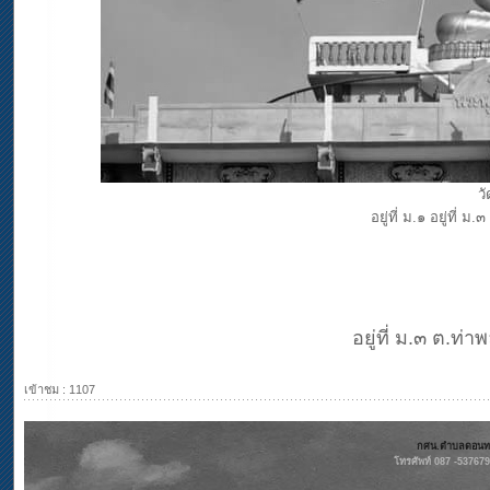
ว
อยู่ที่ ม.๑
อยู่ที่ ม.
อยู่ที่ ม.๓ ต.ท่า
เข้าชม : 1107
กศน.ตำบลดอนทรา
โทรศัพท์ 087 -53767