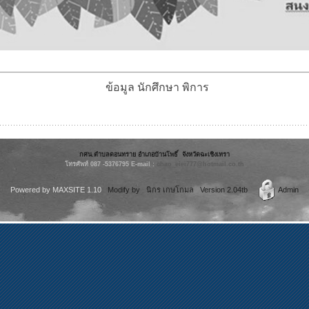
ข้อมูล นักศึกษา พิการ
กศน.ตำบลดอนทราย อำเภอบ้านโพธิ์ จังหวัดฉะเชิงเทรา
โทรศัพท์ 087 -5376795 E-mail :
chao_eiei777
@hotmail.co.th
Powered by
MAXSITE 1.10
Modify by นิกร เกษโกมล Version 2.04tb
Admin