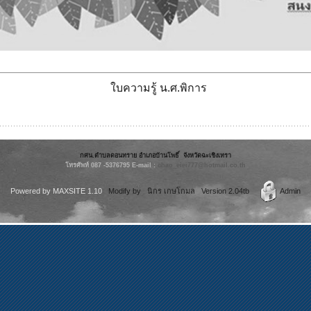
ใบความรู้ น.ศ.พิการ
กศน.ตำบลดอนทราย อำเภอบ้านโพธิ์ จังหวัดฉะเชิงเทรา
โทรศัพท์ 087 -5376795 E-mail :
chao_eiei777
@hotmail.co.th
Powered by
MAXSITE 1.10
Modify by นิกร เกษโกมล Version 2.04tb
Admin