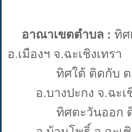
อาณาเขตตำบล :
ทิศ
อ.เมืองฯ จ.ฉะเชิงเทรา
ทิศใต้ ติดกับ
อ.บางปะกง จ.ฉะเช
ทิศตะวันออก ต
อ.บ้านโพธิ์ จ.ฉะเช