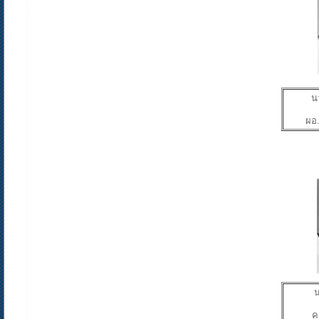
น
ผอ.
น
ค