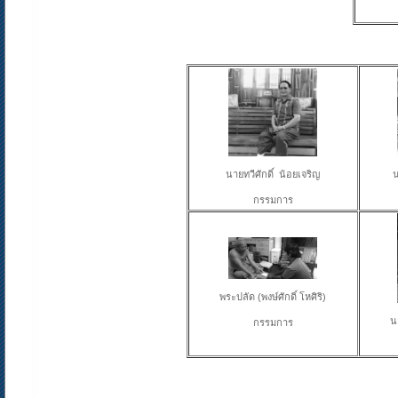
นายทวีศักดิ์ น้อยเจริญ
น
กรรมการ
พระปลัด (พงษ์ศักดิ์ โหศิริ)
น
กรรมการ