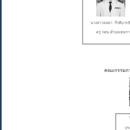
นางสาวลลดา กีรติบวรช
ครู กศน.ตำบลเทพรา
คณะกรรมก
ปร