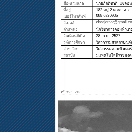
ชื่อ-นามสกุล
นายกิตติชาติ แชจอ
ที่อยู่
182 หมู่ 2 ต.ตลาด 
089-6270935
เบอร์โทรศัพท์
chaejorhor@gmail.c
อีเมลล์
ตำแหน่ง
นักวิชาการคอมพิวเตอ
วันเดือนปีเกิด
28 ก.ย. 2527
วุฒิการศึกษา
วิศวกรรมศาสตรบัณฑิต
สาขาวิชา
วิศวกรรมคอมพิวเตอร
สถาบัน
ม.เทคโนโลยีราชมงค
เข้าชม : 1215