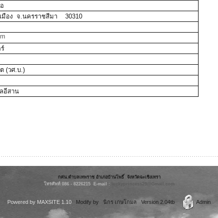
หอ
อ.เมือง จ.นครราชสีมา 30310
om
ร์
 (วศ.บ.)
์
ลอีสาน
กศน.ตำบลเทพราช อำเภอบ้านโพธิ์ จังหวัดฉะเชิงเทรา
โทรศัพท์ 086 - 8226215 E-mail :
luckyprincess29@Gmail.com
Powered by
MAXSITE 1.10
Modify by นิกร เกษโกมล Version 2.04tb
Admin