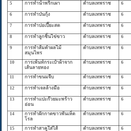
5
การทำน้ำพริกเผา
ตำบลเทพราช
6
6
การทำป่นกุ้ง
ตำบลเทพราช
6
7
การทำปอเปี๊ยะสด
ตำบลเทพราช
6
8
การทำลูกชิ้นไข่ขาว
ตำบลเทพราช
6
9
การทำส้มตำผลไม้
ตำบลเทพราช
6
สมุนไพร
10
การเพ้นท์กระเป๋าผ้าจาก
ตำบลเทพราช
6
เส้นลายทอง
11
การทำขนมจีบ
ตำบลเทพราช
6
12
การทำเจลล้างมือ
ตำบลเทพราช
6
13
การทำแปะก๊วยมะพร้าว
ตำบลเทพราช
6
อ่อน
14
การทำผักกาดขาวพันเห็ด
ตำบลเทพราช
6
โรล
15
การทำสาคูใส่ไส้
ตำบลเทพราช
6