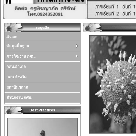
เมนูหลัก
Home
ข้อมูลพื้นฐาน
ภารกิจ/งาน กศน.
กศน.อำเภอ
กศน.จังหวัด
สถาบันฯภาค
สำนักงาน กศน.
Best Practices