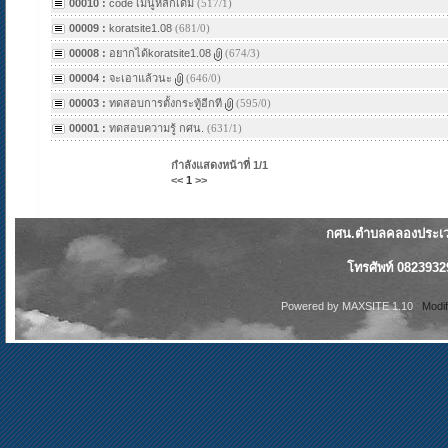
00010 :
code เมนูหลักเดิม
(517/1)
00009 :
koratsite1.08
(681/0)
00008 :
อยากได้koratsite1.08
(674/3)
00004 :
จะเอาแล้วนะ
(646/0)
00003 :
ทดสอบการตั้งกระทู้อีกที
(595/0)
00001 :
ทดสอบความรู้ กศน.
(631/1)
กำลังแสดงหน้าที่
1/1
<<
1
>>
กศน.ตำบลคลองประเวศ
โทรศัพท์ 0823932
Powered by
MAXSITE 1.10
Modi