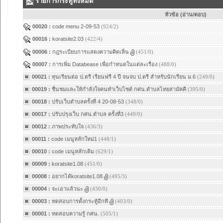
รายการกระทู้ทั้งหมด
หัวข้อ (อ่าน/ตอบ)
00020 :
code menu 2-09-53
(924/2)
00016 :
koratsite2.03
(422/4)
00006 :
กฎระเบียบการแสดงความคิดเห็น
(451/0)
00007 :
การเพิ่ม Databease เพื่อกำหนดในแต่ละเรื่อง
(488/0)
00021 :
ทุนเรียนต่อ ป.ตรี เรียนฟรี 4 ปี จนจบ ป.ตรี สำหรับนักเรียน ม.6
(249/0)
00019 :
ชื่นชมและให้กำลังใจคนทำเว็บไซต์ กศน.ตำบลไทยสามัคคี
(395/0)
00018 :
ปรับเว็บตำบลครั้งที่ 4 20-08-53
(348/0)
00017 :
ปรับปรุงเว็บ กศน.ตำบล ครั้งที่3
(449/0)
00012 :
ภาพประทับใจ
(436/3)
00011 :
code เมนูหลักใหม่1
(448/1)
00010 :
code เมนูหลักเดิม
(629/1)
00009 :
koratsite1.08
(451/0)
00008 :
อยากได้koratsite1.08
(495/3)
00004 :
จะเอาแล้วนะ
(430/0)
00003 :
ทดสอบการตั้งกระทู้อีกที
(403/0)
00001 :
ทดสอบความรู้ กศน.
(505/1)