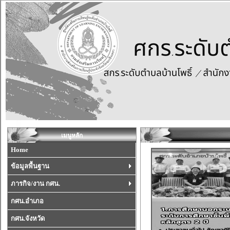
เมนูหลัก
Home
ข้อมูลพื้นฐาน
ภารกิจ/งาน กศน.
กศน.อำเภอ
กศน.จังหวัด