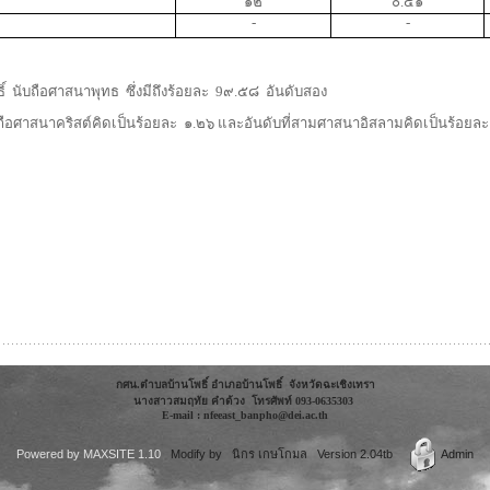
๑๒
๐.๔๑
-
-
์
นับถือศาสนาพุทธ
ซึ่งมีถึงร้อยละ
9
๙
.
๕๘
อันดับสอง
ถือศาสนาคริสต์คิดเป็นร้อยละ
๑.๒๖ และอันดับที่สามศาสนาอิสลามคิดเป็นร้อยละ
กศน.ตำบลบ้านโพธิ์ อำเภอบ้านโพธิ์ จังหวัดฉะเชิงเทรา
นางสาวสมฤทัย คำด้วง โทรศัพท์ 093-0635303
E-mail : nfeeast_banpho@dei.ac.th
Powered by
MAXSITE 1.10
Modify by นิกร เกษโกมล Version 2.04tb
Admin