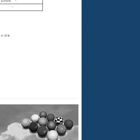
มัสยิด
-
-
 ๐.๔๑