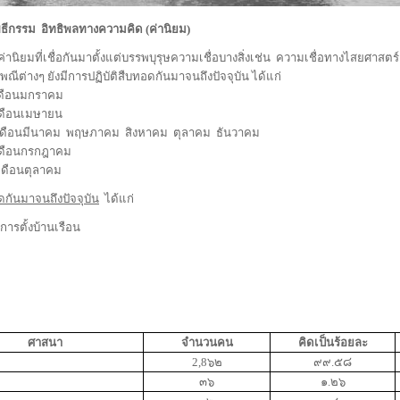
ิธีกรรม
อิทธิพลทางความคิด (ค่านิยม)
ค่านิยมที่เชื่อกันมาตั้งแต่บรรพบุรุษความเชื่อบางสิ่งเช่น
ความเชื่อทางไสยศาสตร์
พณีต่างๆ
ยังมีการปฏิบัติสืบทอดกันมาจนถึงปัจจุบัน
ได้แก่
ดือนมกราคม
ดือนเมษายน
เดือนมีนาคม
พฤษภาคม
สิงหาคม
ตุลาคม
ธันวาคม
ดือนกรกฎาคม
เดือนตุลาคม
ดกันมาจนถึงปัจจุบัน
ได้แก่
ารตั้งบ้านเรือน
ศาสนา
จำนวนคน
คิดเป็นร้อยละ
2
,
8๖๒
๙๙.๕๘
๓๖
๑.๒๖