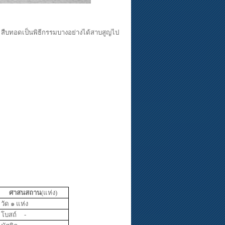
 สืบทอดเป็นพิธีกรรมบางอย่างได้สาบสูญไป
ศาสนสถาน
(แห่ง)
วัด ๑ แห่ง
โบสถ์
-