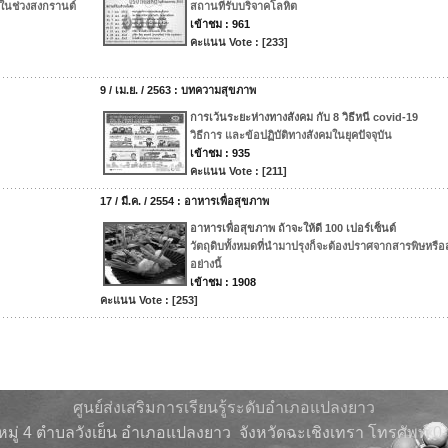
ในช่วงสงกรานต์
สถานที่รับบริจาคโลหิต
เข้าชม : 961
คะแนน Vote : [233]
9 / เม.ย. / 2563 : บทความสุขภาพ
การเว้นระยะห่างทางสังคม กับ 8 วิธีหนี covid-19
วิธีการ และข้อปฏิบัติทางสังคมในยุคปัจจุบัน
เข้าชม : 935
คะแนน Vote : [211]
17 / มี.ค. / 2554 : อาหารเพื่อสุขภาพ
อาหารเพื่อสุขภาพ ถ้าจะให้ดี 100 เปอร์เซ็นต์
วัตถุดิบทั้งหมดที่นำมาปรุงก็จะต้องปราศจากสารพิษหรือ
อย่างนี้
เข้าชม : 1908
คะแนน Vote : [253]
ศูนย์ส่งเสริมการเรียนรู้ระดับอำเภอแปลงยาว
 หมู่ 4 ตำบลวังเย็น อำเภอแปลงยาว จังหวัดฉะเชิงเทรา โทรศัพท์ 