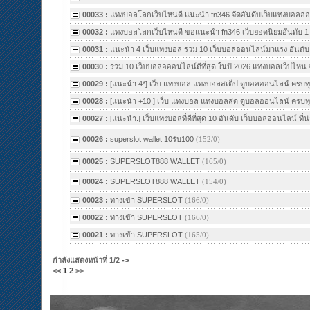
00033 :
แทงบอลโลกเว็บไหนดี แนะนำ fn346 จัดอันดับเว็บแทงบอลออนไล
00032 :
แทงบอลโลกเว็บไหนดี ขอแนะนำ fn346 เว็บยอดนิยมอันดับ 1 ค
00031 :
แนะนำ 4 เว็บแทงบอล รวม 10 เว็บบอลออนไลน์มาแรง อันดับ 1
00030 :
รวม 10 เว็บบอลอออนไลน์ดีที่สุด ในปี 2026 แทงบอลเว็บไหน จ
00029 :
[แนะนำ 4*] เว็บ แทงบอล แทงบอลสเต็ป ดูบอลออนไลน์ ครบทุ
00028 :
[แนะนำ +10.] เว็บ แทงบอล แทงบอลสด ดูบอลออนไลน์ ครบทุกค
00027 :
[แนะนำ.] เว็บแทงบอลที่ดีที่สุด 10 อันดับ เว็บบอลออนไลน์ ที่น่
00026 :
superslot wallet 10รับ100
(152/0)
00025 :
SUPERSLOT888 WALLET
(165/0)
00024 :
SUPERSLOT888 WALLET
(154/0)
00023 :
ทางเข้า SUPERSLOT
(166/0)
00022 :
ทางเข้า SUPERSLOT
(166/0)
00021 :
ทางเข้า SUPERSLOT
(165/0)
กำลังแสดงหน้าที่
1/2
->
<<
1
2
>>