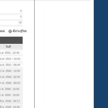
5
0
30
งหมด
ตั้งกระทู้ใหม่
วันที่
ธ.ค. 2551 : 15:49
ม.ค. 2551 : 16:53
ม.ค. 2551 : 06:44
ก.ค. 2569 : 19:45
ก.ค. 2569 : 20:45
ก.ค. 2569 : 00:23
ก.ค. 2569 : 15:54
ก.ค. 2569 : 16:00
มิ.ย. 2569 : 05:17
มิ.ย. 2569 : 02:59