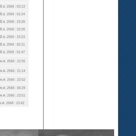
มิ.ย. 2569 : 03:13
มิ.ย. 2569 : 01:24
มิ.ย. 2569 : 23:29
มิ.ย. 2569 : 23:28
มิ.ย. 2569 : 23:23
มิ.ย. 2569 : 02:21
มิ.ย. 2569 : 01:47
พ.ค. 2568 : 22:55
พ.ค. 2568 : 21:14
พ.ค. 2568 : 23:52
พ.ค. 2568 : 00:29
พ.ค. 2568 : 23:51
พ.ค. 2568 : 23:42