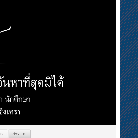
หมด
เข้าระบบ