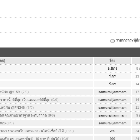
รายการกระทู้ทั้
ตอบ)
โดย
อ.นิกร
8 
นิกร
13 
นิกร
14 
น์กับ @ti159.
(7/0)
samurai jammam
17 
าน้ำดีที่สุด เว็บแทงมวยที่ดีที่สุด
(9/0)
samurai jammam
14 
นไลน์กับ @FN346.
(8/0)
samurai jammam
11 
อนไลน์คุณภาพมาตรฐานระดับสากล
(8/0)
samurai jammam
9 
2026
(9/0)
samurai jammam
8 
วงจร SW289เว็บแทงหวยออนไลน์เชื่อถือได้
(13/0)
289
24 
ับ ทรู วอเลท ขั้นต่ำ 10 บาท ก็เล่นได้
(10/0)
999
24 