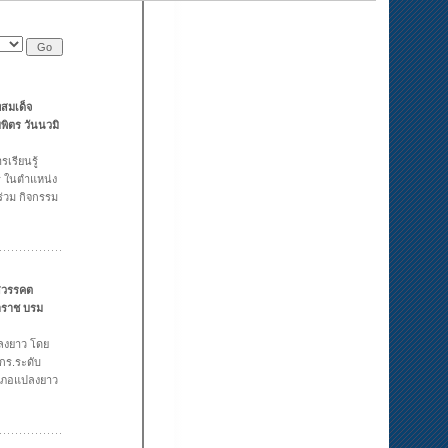
สมเด็จ
ิตร วันนวมิ
รเรียนรู้
ร ในตำแหน่ง
่วม กิจกรรม
นสวรรคต
าราช บรม
ปลงยาว โดย
กร.ระดับ
ำเภอแปลงยาว