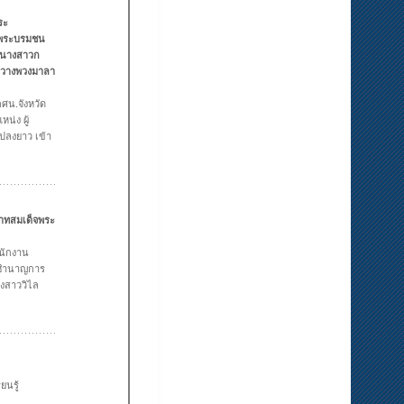
ระ
็จพระบรมชน
 นางสาวก
ีวางพวงมาลา
ศน.จังหวัด
น่ง ผู้
ลงยาว เข้า
บาทสมเด็จพระ
นักงาน
 (ชำนาญการ
งสาววิไล
ยนรู้