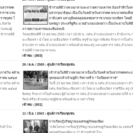
วันสวรรคต
ข้าร่วมพิธีวางพวงมาลาและถวายความเคารพ น้อมรำลึกในพ
หาราช บรม
มหากรุณาธิคุณ เนื่องในวันคล้ายวันสวรรคต พระบาทสมเด
ะราชกุศล โ
กาธิเบศร มหาภูมิพลอดุลยเดชมหาราช บรมนาถบพิตร โดยมี
จังหวัด
มลชญา ประเสริฐสิน นายอำเภอแปลงยาว เป็นประธานในพิธ
แหน่งผู้
ถวายความเคารพและยืนสงบนิ
าร่วมพิธี
วันพฤหัสบดีที่ 13 ตุลาคม 2565 เวลา 18.00 น. กศน.อำเภอแปลงยาว สำนักงาน ก
ฉะเชิงเทรา นำโดย นางเตือนจิตร ราศรีมิน ครูชำนาญการพิเศษ รักษาการในตำแห
อำนวยการ กศน.อำเภอแปลงยาว พร้อมด้วย คณะครู และบุคลากร กศน.อำเภอแป
ร่วมพิธีวางพวงมาลาและ
เข้าชม : [803]
26 / ต.ค. / 2565 : ศูนย์การเรียนชุมชน
กาสวัน คล้าย
เข้าร่วมในพิธีวางพวงมาลาเนื่องในวันคล้ายวันสวรรคตพระ
ตุลาคม ๒๕๖๕
จุลจอมเกล้าเจ้าอยู่หัว รัชกาลที่ 5 “วันปิยมหาราช”
กาสวัน คล้าย
วันนี้ 23 ตุลาคม 2565 เวลา 8.00 น.กศน.อำเภอแปลงยาว สำ
ตุลาคม ๒๕๖๕
กศน.จังหวัดฉะเชิงเทรา นำโดย นางเตือนจิตร ราศรีมิน ครู
พิเศษ) รักษาการในตำแหน่ง ผู้อำนวยการ กศน.อำเภอแปลงยาว มอบหมายให้ นา
รัตน์ ศรีรุ่ง ตำแหน่ง ครูผู้ช่วย พร้อมด้วย นางสาววิชชุ
เข้าชม : [651]
11 / มิ.ย. / 2563 : ศูนย์การเรียนชุมชน
การเรียนรู้ปรัชญาของเศรษฐกิจพอเพียง
ัวสำโรง
ารจัดโครงการเรียนรู้ปรัชญาของเศรษฐกิจพอเพียง ณ แหล่งเรี
เศรษฐกิจพอเพียง ม.12 ตำบลหัวสำโรง