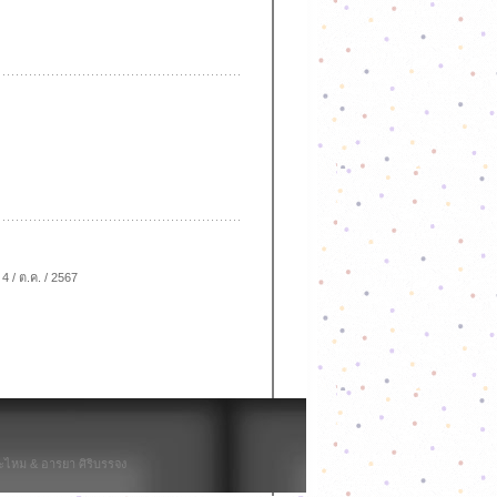
4 / ต.ค. / 2567
ไหม & อารยา ศิริบรรจง