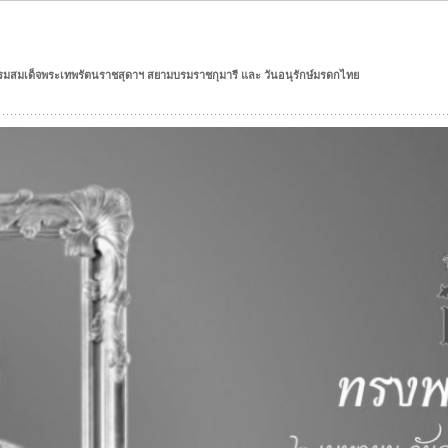
รมสมเด็จพระเทพรัตนราชสุดาฯ สยามบรมราชกุมารี และ วันอนุรักษ์มรดกไทย